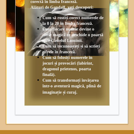
corectă în limba franceză.
Alături de Gandalf, veți descoperi:
Cum să rostiți corect numerele de
la 0 la 20 în limba franceză.
Cum fiecare număr devine o
cheie magică ce deschide o poartă
spre Castelul Luminii.
Cum să recunoașteți și să scrieți
cifrele în franceză.
Cum să folosiți numerele în
jocuri și provocări (labirint,
dragonul prietenos, poarta
finală).
Cum să transformați învățarea
într-o aventură magică, plină de
imaginație și curaj.