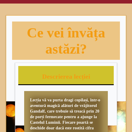
Ce vei învăța
astăzi?
Descrierea lecției
Lecția vă va purta dragi copilași, într-o
aventură magică alături de vrăjitorul
Gandalf, care trebuie să treacă prin 20
de porți fermecate pentru a ajunge la
Castelul Luminii. Fiecare poartă se
deschide doar dacă este rostită cifra