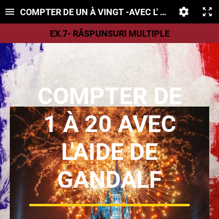
COMPTER DE UN À VINGT -AVEC L' AIDE DE GAN
EX.7- RĂSPUNSURI MULTIPLE
COMPTER DE
1
À
20 AVEC
L'AIDE DE
GANDALF