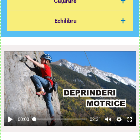
+
Cățărare
+
Echilibru
Oameni alergând...
......
....
00:00
02:31