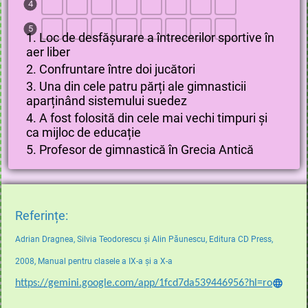
4
5
1. Loc de desfășurare a întrecerilor sportive în
aer liber
2. Confruntare între doi jucători
3. Una din cele patru părți ale gimnasticii
aparținând sistemului suedez
4. A fost folosită din cele mai vechi timpuri și
ca mijloc de educație
5. Profesor de gimnastică în Grecia Antică
Referințe:
Adrian Dragnea, Silvia Teodorescu și Alin Păunescu, Editura CD Press,
2008, Manual pentru clasele a IX-a și a X-a
https://gemini.google.com/app/1fcd7da539446956?hl=ro