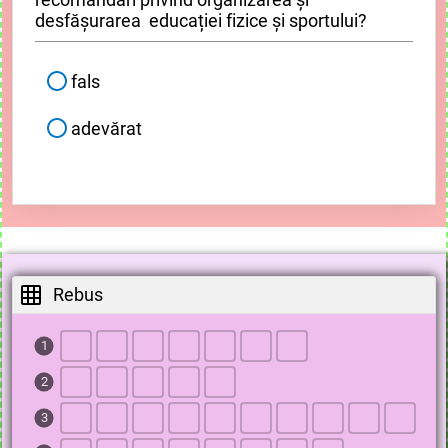
desfășurarea educației fizice și sportului?
fals
adevărat
Rebus
1
2
3