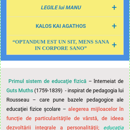
cartea sfântă a hinduşilor (mileniul IV î. Hr.) –
+
LEGILE lui MANU
evidenţiază rolul exerciţiilor fizice în
realizarea idealurilor religioase şi sociale
evidențiază regulile conform cărora
+
KALOS KAI AGATHOS
brahmanii (vechi preoţi din India, mileniul II î.
Hr.) practicau printre alte activităţi, exerciţii
de respiraţie şi înotul.
“OPTANDUM EST UN SIT, MENS SANA
+
(om frumos şi bun)
- în Grecia antică – întâlnim
IN CORPORE SANO”
îmbinarea caracterului competitiv cu cel educativ şi
(
este de dorit să fie o minte sănătoasă într-un corp
sănătos
) - poetul latin
Juvenal.
religios (exerciţiile fizice denumite generic
“gimnastică”).
Primul sistem de educaţie fizică
– întemeiat de
Guts Muths
(1759-1839) - inspirat de pedagogia lui
Socrate, Platon, Aristotel, Hipocrate
etc. au evidenţiat
Rousseau – care pune bazele pedagogice ale
rolul exerciţiilor fizice în educarea personalității.
educaţiei fizice şcolare –
alegerea mijloacelor în
funcţie de particularităţile de vârstă, de ideea
dezvoltării integrale a personalităţii;
educaţia