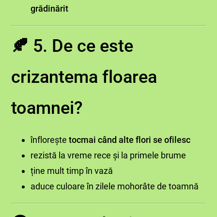
grădinărit
🍂
5. De ce este
crizantema floarea
toamnei?
înflorește
tocmai când alte flori se ofilesc
rezistă la vreme rece și la primele brume
ține mult timp în vază
aduce culoare în zilele mohorâte de toamnă