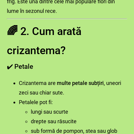
frig. Este una dintre cele mai populare flori din
lume în sezonul rece.
🌈
2. Cum arată
crizantema?
✔️ Petale
Crizantema are
multe petale subțiri
, uneori
zeci sau chiar sute.
Petalele pot fi:
lungi sau scurte
drepte sau răsucite
sub formă de pompon, stea sau glob