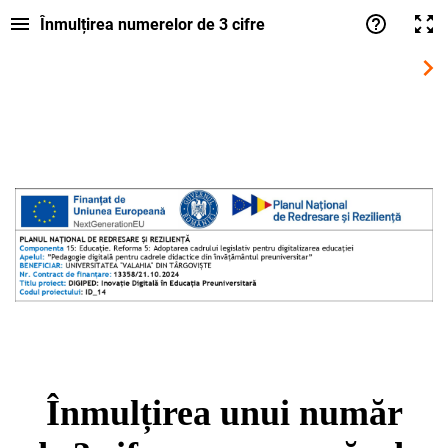
Înmulțirea numerelor de 3 cifre
Înmulț
irea
unui
număr