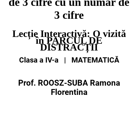
de 3
cifre
cu un număr de
3 cifre
Lecție
Interactivă: O vizită
în PARCUL DE
DISTRACȚII
Clasa a IV-a | MATEMATICĂ
Prof. ROOSZ-SUBA Ramona
Florentina