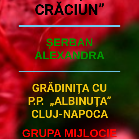
CRĂCIUN”
ȘERBAN
ALEXANDRA
GRĂDINIȚA CU
P.P. „ALBINUȚA”
CLUJ-NAPOCA
GRUPA MIJLOCIE