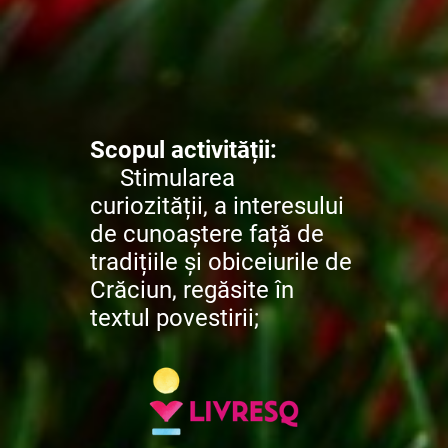
Scopul activității:
Stimularea
curiozității, a interesului
de cunoaștere față de
tradițiile și obiceiurile de
Crăciun, regăsite în
textul povestirii;