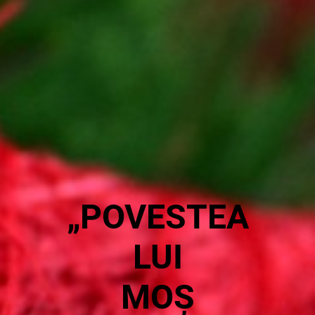
„POVESTEA
LUI
MOȘ