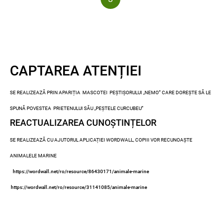
CAPTAREA ATENȚIEI
SE REALIZEAZĂ PRIN APARIȚIA MASCOTEI PEȘTIȘORULUI „NEMO” CARE DOREȘTE SĂ LE
SPUNĂ POVESTEA PRIETENULUI SĂU „PEȘTELE CURCUBEU”
REACTUALIZAREA CUNOȘTINȚELOR
SE REALIZEAZĂ CU AJUTORUL APLICAȚIEI WORDWALL, COPIII VOR RECUNOAȘTE
ANIMALELE MARINE
https://wordwall.net/ro/resource/86430171/animale-marine
https://wordwall.net/ro/resource/31141085/animale-marine