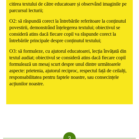
citirea textului de către educatoare și observând imaginile pe
parcursul lecturii;
O2: să răspundă corect la întrebările referitoare la conținutul
povestirii, demonstrând înțelegerea textului; obiectivul se
consideră atins dacă fiecare copil va răspunde corect la
întrebările principale despre conținutul textului;
O3: să formuleze, cu ajutorul educatoarei, lecția învățată din
textul audiat; obiectivul se consideră atins dacă fiecare copil
formulează un mesaj scurt despre unul dintre următoarele
aspecte: prietenia, ajutorul reciproc, respectul față de ceilalți,
responsabilitatea pentru faptele noastre, sau consecințele
acțiunilor noastre.