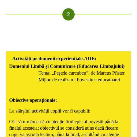
Activități pe domenii experiențiale-ADE:
Domeniul Limbă și Comunicare (Educarea Limbajului)
Tema: „Peștele curcubeu”, de Marcus Pfister
Mijloc de realizare: Povestirea educatoarei
Obiective operaționale:
La sfârșitul activității copiii vor fi capabili:
O1: să urmărească cu atenție firul epic al poveștii până la
finalul acesteia; obiectivul se consideră atins dacă fiecare
copil va asculta lectura, până la final, ascultând cu atenție