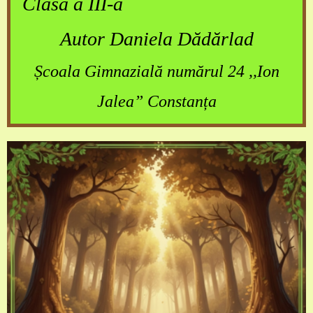
Clasa a III-a
Autor Daniela Dădărlad
Școala Gimnazială numărul 24 ,,Ion
Jalea” Constanța