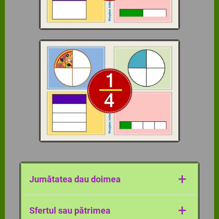
+
Jumătatea dau doimea
Jumătatea sau doimea reprezintă o
+
Sfertul sau pătrimea
parte din cele două părți egale în care a