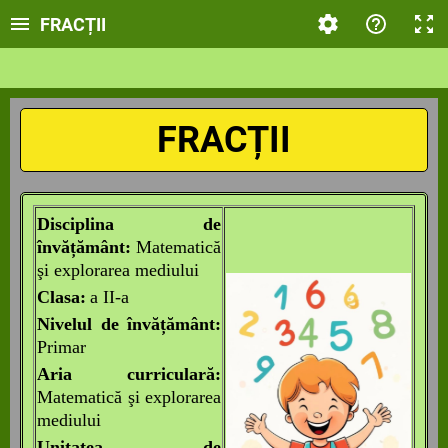
FRACȚII
FRACȚII
Disciplina de
învățământ:
Matematică
şi explorarea mediului
Clasa:
a II-a
Nivelul de învățământ
:
Primar
Aria curriculară
:
Matematică şi explorarea
mediului
Unitatea de