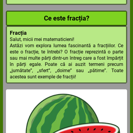
Ce este fracția?
Fracția
Salut, micii mei matematicieni!
Astăzi vom explora lumea fascinantă a fracțiilor. Ce
este o fracție, te întrebi? O fracție reprezintă o parte
sau mai multe părți dintr-un întreg care a fost împărțit
în părți egale.
Poate că ai auzit termeni precum
„jumătate”, „sfert”, „doime” sau „pătime”. Toate
acestea sunt exemple de fracții!