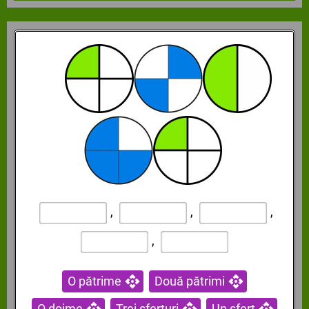
,
,
,
,
O pătrime
Două pătrimi
O doime
Trei sferturi
Un sfert