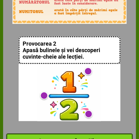
Provocarea 2
Apasă bulinele și vei descoperi
cuvinte-cheie ale lecției.
Linie de fracție
Numitor
Numărător