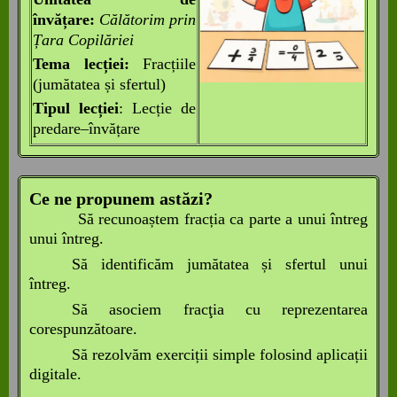
învățar
e
:
Călătorim prin
Țara Copilăriei
Tema lecției:
Fracțiile
(jumătatea și sfertul)
Tip
ul
lecție
i
:
Lecție de
predare–învățare
C
e ne propunem astăzi?
Să recunoaștem fracția ca parte a unui întreg
unui întreg.
Să identificăm
jumătatea și
sfertul unui
întreg.
Să
asociem frac
ţ
ia cu reprezentarea
corespunz
ă
toare.
Să rezolvăm exerciții simple folosind aplicații
digitale.