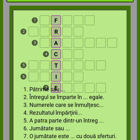
F
1
R
2
A
3
C
4
T
5
I
6
E
7
1. Pătrime sau ...
2. Întregul se împarte în ... egale.
3. Numerele care se înmulțesc...
4. Rezultatul împărțirii...
5. A patra parte dintr-un întreg ...
6. Jumătate sau ...
7. O jumătate este ... cu două sferturi.