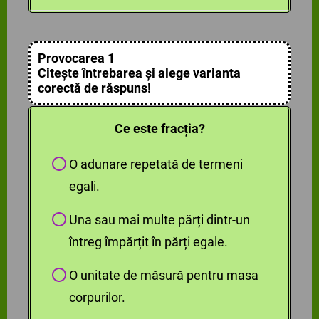
fost împărțit întregul.
Sfertul sau pătrimea reprezintă o parte
din cele patru părți egale în care a fost
împărțit întregul.
Provocarea 1
Citește întrebarea și alege varianta
corectă de răspuns!
Ce este fracția?
O adunare repetată de termeni
egali.
Una sau mai multe părți dintr-un
întreg împărțit în părți egale.
O unitate de măsură pentru masa
corpurilor.