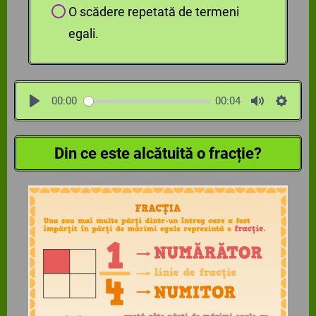
O scădere repetată de termeni
egali.
00:00
00:04
Din ce este alcătuită o fracție?