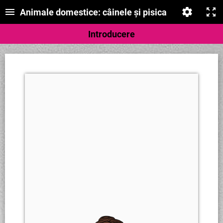
Animale domestice: câinele și pisica
Introducere