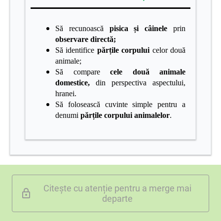
Să recunoască
pisica și câinele
prin
observare directă;
Să identifice
părțile corpului
celor două
animale;
Să compare
cele două animale
domestice,
din perspectiva aspectului,
hranei.
Să folosească cuvinte simple pentru a
denumi
părțile corpului animalelor
.
Citește cu atenție pentru a merge mai
departe