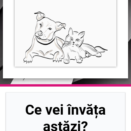
Ce vei învăța
astăzi?