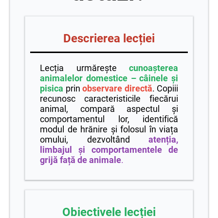
Descrierea lecției
Lecția urmărește
cunoașterea
animalelor domestice – câinele și
pisica
prin
observare directă
. Copiii
recunosc caracteristicile fiecărui
animal, compară aspectul și
comportamentul lor, identifică
modul de hrănire și folosul în viața
omului, dezvoltând
atenția,
limbajul și comportamentele de
grijă față de animale
.
Obiectivele lecției