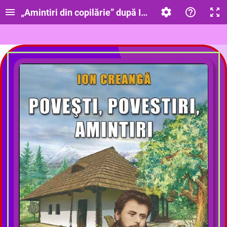
„Amintiri din copilărie” după Ion Creangă