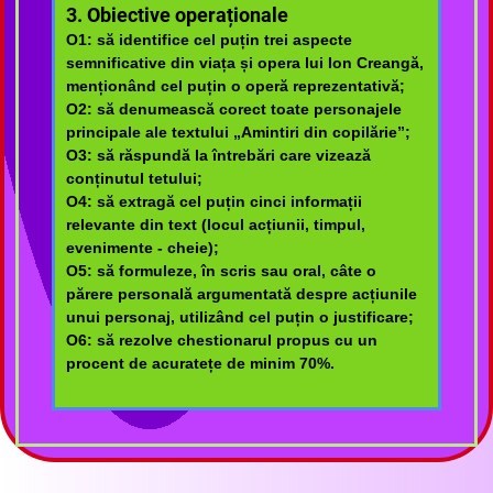
3. Obiective operaționale
O1: să identifice cel puțin trei aspecte
semnificative din viața și opera lui Ion Creangă,
menționând cel puțin o operă reprezentativă;
O2: să denumească corect toate personajele
principale ale textului „Amintiri din copilărie”;
O3: să răspundă la întrebări care vizează
conținutul tetului;
O4: să extragă cel puțin cinci informații
relevante din text (locul acțiunii, timpul,
evenimente - cheie);
O5:
să formuleze, în scris sau oral, câte o
părere personală argumentată despre acțiunile
unui personaj, utilizând cel puțin o justificare
;
O6: să rezolve chestionarul propus cu un
procent de acuratețe de minim 70%.