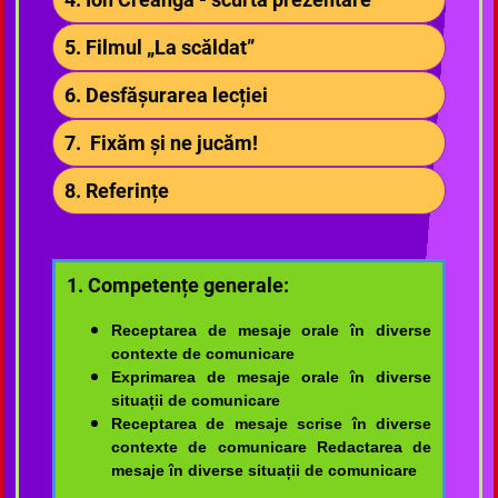
5. Filmul „La scăldat”
6. Desfășurarea lecției
7. Fixăm și ne jucăm!
8. Referințe
1. Competențe generale:
Receptarea de mesaje orale în diverse
contexte de comunicare
Exprimarea de mesaje orale în diverse
situații de comunicare
Receptarea de mesaje scrise în diverse
contexte de comunicare Redactarea de
mesaje în diverse situații de comunicare