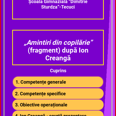
Școala Gimnazială ”Dimitrie
Sturdza”-Tecuci
„Amintiri din copilărie”
(fragment) după Ion
Creangă
Cuprins
1. Competențe generale
2. Competențe specifice
3. Obiective operaționale
4. Ion Creangă - scurtă prezentare