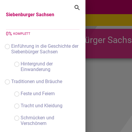
Siebenburger Sachsen
Siebenburger Sachsen
0
%
KOMPLETT
Die Siebenbürger Sach
Einführung in die Geschichte der
Siebenbürger Sachsen
Hintergrund der
Einwanderung
Traditionen und Bräuche
Feste und Feiern
Tracht und Kleidung
Schmücken und
Verschönern