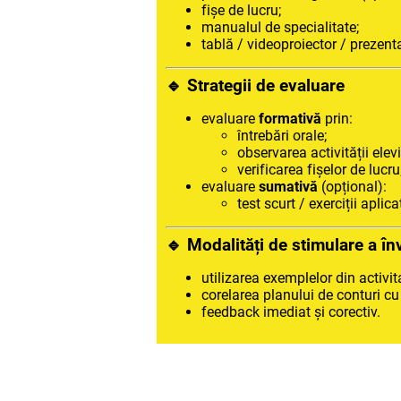
fișe de lucru;
manualul de specialitate;
tablă / videoproiector / prezent
🔹 Strategii de evaluare
evaluare
formativă
prin:
întrebări orale;
observarea activității elevi
verificarea fișelor de lucru
evaluare
sumativă
(opțional):
test scurt / exerciții aplica
🔹 Modalități de stimulare a înv
utilizarea exemplelor din activit
corelarea planului de conturi c
feedback imediat și corectiv.