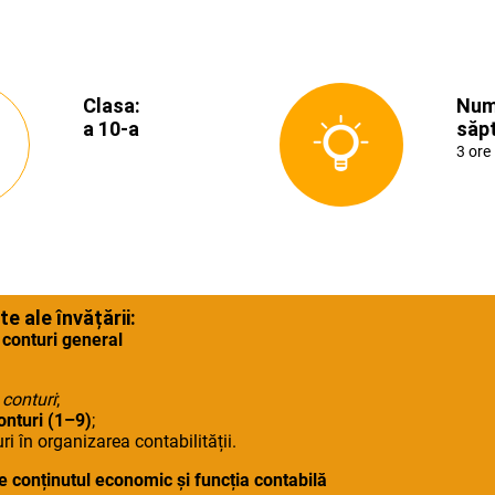
Clasa:
Num
a 10-a
săp
3 ore
 ale învățării:
e conturi general
 conturi
;
onturi (1–9)
;
ri în organizarea contabilității.
de conținutul economic și funcția contabilă