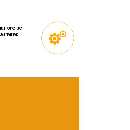
ăr ore pe
tămână: