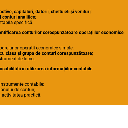
ctive, capitaluri, datorii, cheltuieli și venituri
;
i conturi analitice
;
ntabilă specifică.
identificarea conturilor corespunzătoare operațiilor economice
toare unor operații economice simple;
 cu
clasa și grupa de conturi corespunzătoare
;
nstrument de lucru.
sabilității în utilizarea informațiilor contabile
instrumente contabile;
lanului de conturi;
 activitatea practică.