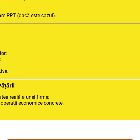
are PPT (dacă este cazul).
lor;
;
tive.
ățării
atea reală a unei firme;
u operații economice concrete;