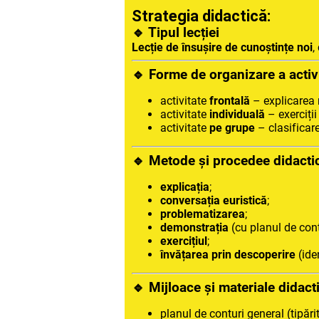
Strategia didactică:
🔹 Tipul lecției
Lecție de însușire de cunoștințe noi
,
🔹 Forme de organizare a activi
activitate
frontală
– explicarea n
activitate
individuală
– exerciții
activitate
pe grupe
– clasificare
🔹 Metode și procedee didacti
explicația
;
conversația euristică
;
problematizarea
;
demonstrația
(cu planul de cont
exercițiul
;
învățarea prin descoperire
(ide
🔹 Mijloace și materiale didact
planul de conturi general (tipărit