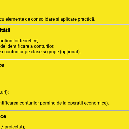
 cu elemente de consolidare și aplicare practică.
tății
oțiunilor teoretice;
 de identificare a conturilor;
a conturilor pe clase și grupe (opțional).
ce
uri);
ntificarea conturilor pornind de la operații economice).
ice
 / proiectat);