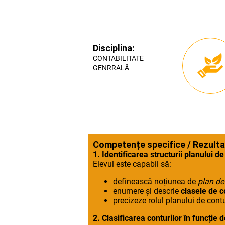
Disciplina:
CONTABILITATE
GENRRALĂ
Competențe specifice / Rezultate
1. Identificarea structurii planului d
Elevul este capabil să:
definească noțiunea de
plan de
enumere și descrie
clasele de c
precizeze rolul planului de contu
2. Clasificarea conturilor în funcție 