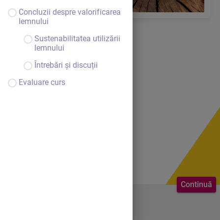
Concluzii despre valorificarea
lemnului
Sustenabilitatea utilizării
lemnului
Întrebări și discuții
Evaluare curs
Continuă
Bine ai venit.