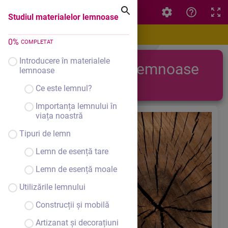
Studiul materialelor lemnoase
Studiul materialelor lemnoase
0
%
COMPLETAT
Introducere în materialele
Materiale lemnoase
lemnoase
Ce este lemnul?
Importanța lemnului în
viața noastră
Tipuri de lemn
Lemn de esență tare
Lemn de esență moale
Utilizările lemnului
Construcții și mobilă
Artizanat și decorațiuni