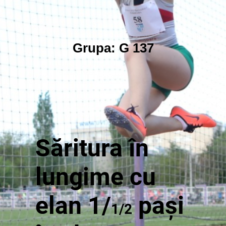
Grupa: G 137
Săritura în
lungime cu
elan 1/
pași
1/2