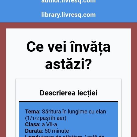
author.livresq.com
library.livresq.com
Ce vei învăța
astăzi?
Descrierea lecției
Tema:
Săritura în lungime cu elan
(1/
pași în aer)
1/2
Clasa:
a VII-a
Durata:
50 minute