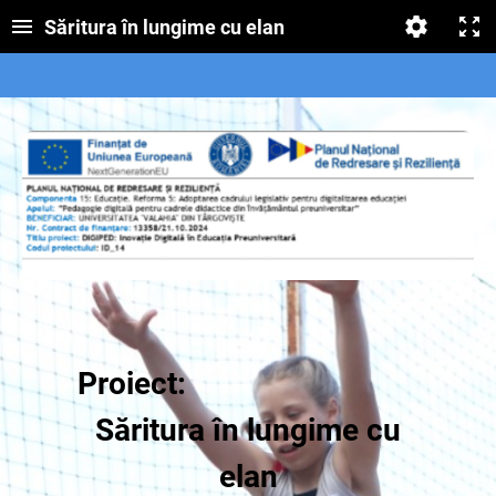
Săritura în lungime cu elan
Proiect:
Săritura în lungime cu
elan