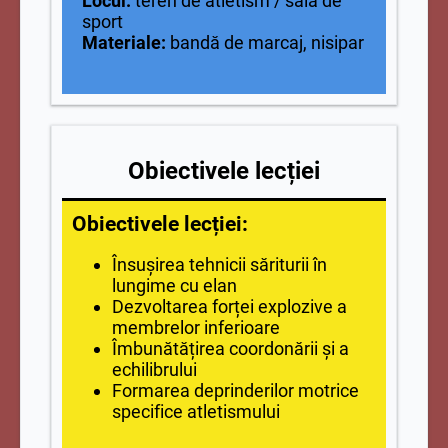
Locul:
teren de atletism / sală de
sport
Materiale:
bandă de marcaj, nisipar
Obiectivele lecției
Obiectivele lecției:
Însușirea tehnicii săriturii în
lungime cu elan
Dezvoltarea forței explozive a
membrelor inferioare
Îmbunătățirea coordonării și a
echilibrului
Formarea deprinderilor motrice
specifice atletismului