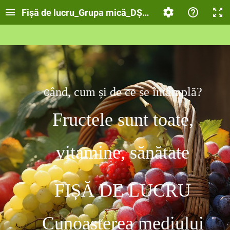
Fișă de lucru_Grupa mică_DȘ1_-Fructele sunt toate
ând, cum și de ce se întâmplă?
C
Fructele sunt toate,
vitamine, sănătate
FIȘĂ DE LUCRU
Cunoașterea mediului