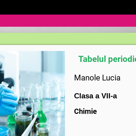
Tabelul periodi
Manole Lu
cia
Clasa a VII-a
Chimie