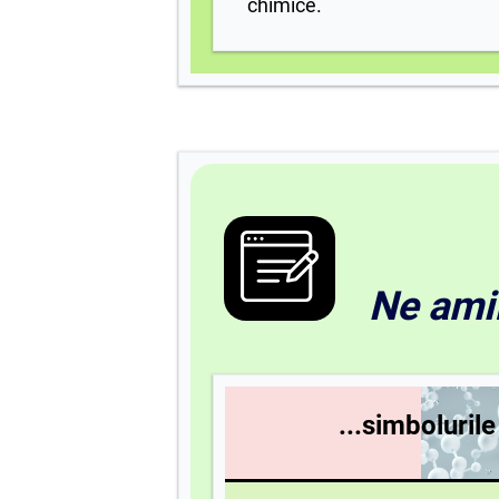
chimice.
Ne ami
...simboluril