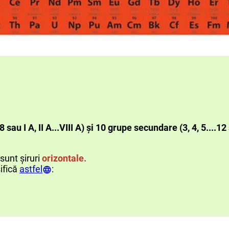
8 sau I A, II A...VIII A) și 10 grupe secundare (3, 4, 5....12 s
sunt șiruri
orizontale.
ifică
astfel
: