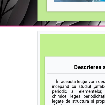
Descrierea ac
În această lecție vom desc
începând cu studiul „alfabe
periodic al elementelor, 
chimice, legea periodicită
legate de structură și propr