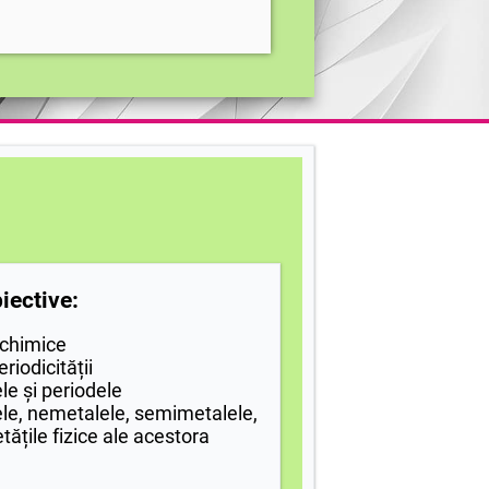
iective:
 chimice
riodicității
ele și periodele
ele, nemetalele, semimetalele,
etățile fizice ale acestora