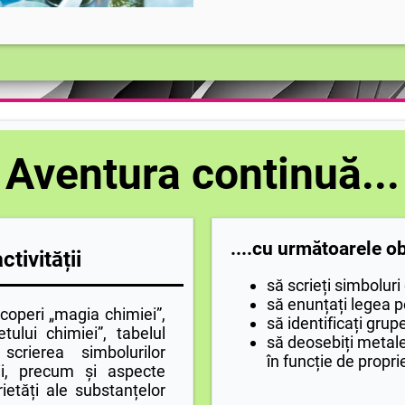
Aventura continuă...
....cu următoarele ob
tivității
să scrieți simboluri
să enunțați legea pe
operi „magia chimiei”,
să identificați grup
tului chimiei”, tabelul
să deosebiți metal
scrierea simbolurilor
în funcție de propri
ții, precum și aspecte
ietăți ale substanțelor