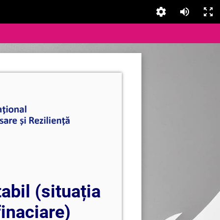
abil (situația
finaciare)