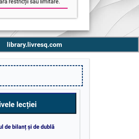
ră restricții sau limitare.
library.livresq.com
vele lecției
l de bilanț și de dublă