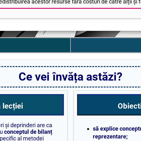
edistribuirea acestor resurse fără costuri de către alții și fă
Ce vei învăța astăzi?
lecției
Obiecti
i și deprinderi are ca
să explice conceptu
cu
conceptul de
bilanț
reprezentare;
specific al metodei