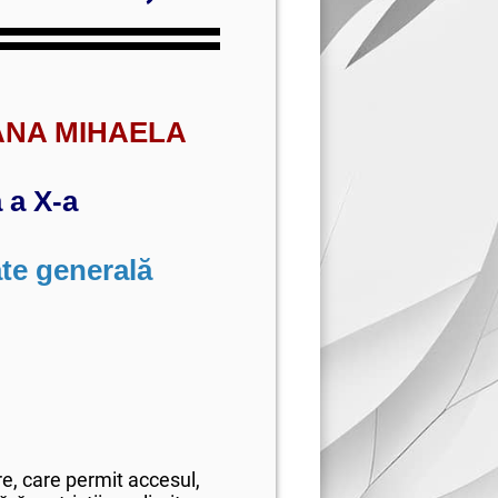
ANA MIHAELA
 a X-a
ate generală
e, care permit accesul,