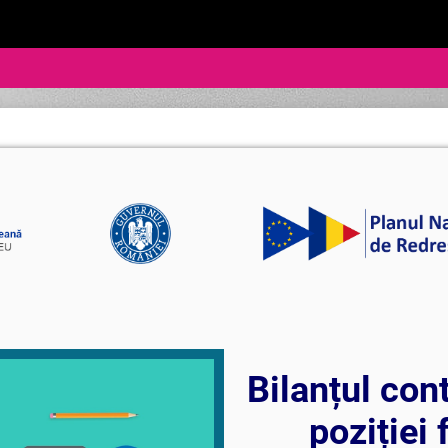
Bilanțul cont
poziției 