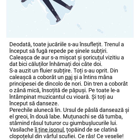
Deodată, toate jucăriile s-au însuflețit. Trenul a
început să fugă repede pe șinele subțiri.
Caleașca de aur s-a mișcat și șoricuțul vizitiu a
dat bici căluților înhămați doi câte doi.
S-a auzit un fluier subțire. Toți s-au oprit. Din
caleașcă a coborât un
paj
și a întins mâna
principesei de dincolo de nori. Din tren a coborât
o zână mică, însoțită de păpuși. Pe toate le-a
întâmpinat muzicantul cu vioară. Și toți au
început să danseze.
Perechile alunecă lin. Ursul de pâslă dansează și
el greoi, în două labe. Muțunachi se dă tumba,
stârnind râsul tuturor cu giumbușlucurile lui.
Vasilache
îi ține isonul
, țopăind de se clatină
clopoțelul din vârful scufiei. Ce râs! Ce veselie!