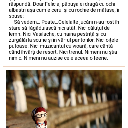
răspundă. Doar Felicia, păpușa ei dragă cu ochi
albaștri așa cum e cerul și cu rochie de mătase, îi
spuse:
— Să vedem… Poate…Celelalte jucării n-au fost în
stare
să făgăduiască
nici atât. Nici căluțul de
lemn. Nici Vasilache, cu haina pestriță și cu
zurgălăi la scufie și în vârful pantofilor. Nici oițele
pufoase. Nici muzicantul cu vioară, care cântă
când învârți de
resort
. Nici trenul. Nimeni nu știa
nimic. Nimeni nu auzise ce e aceea o feerie.