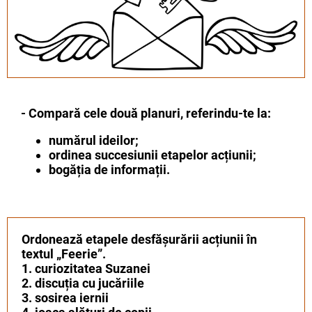
- Compară cele două planuri, referindu-te la:
numărul ideilor;
ordinea succesiunii etapelor acțiunii;
bogăția de informații.
Ordonează etapele desfășurării acțiunii în
textul „Feerie”.
1. curiozitatea Suzanei
2. discuția cu jucăriile
3. sosirea iernii