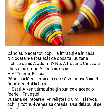
Când au plecat toți copiii, a intrat și ea în casă.
Niciodată n-a fost atât de obosită! Suzana
închise ochii. A adormit? Nu. A tresărit. Cineva a
atins-o pe umăr. A deschis ochii.
— A! Tu erai, Felicia!
Păpușa îi făcu semn din cap să vorbească încet.
Duse degetul la buze:
— Ssst! A venit timpul să-ți spun ce e aceea o
feerie… Privește!
Suzana se întoarse. Priveliștea o uimi. Își frecă
ochii și tot nu-i venea să creadă. Ușa dulapului se