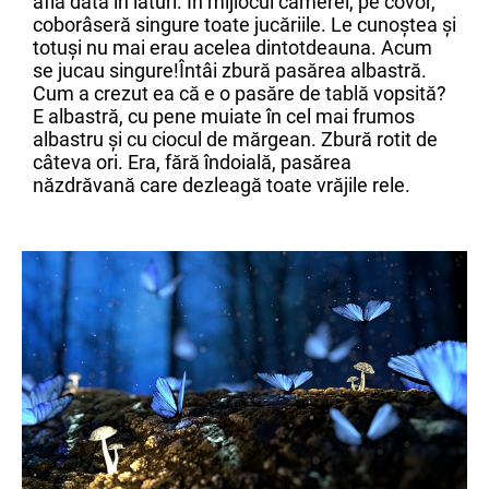
afla dată în lături. În mijlocul camerei, pe covor,
coborâseră singure toate jucăriile. Le cunoștea și
totuși nu mai erau acelea dintotdeauna. Acum
se jucau singure!Întâi zbură pasărea albastră.
Cum a crezut ea că e o pasăre de tablă vopsită?
E albastră, cu pene muiate în cel mai frumos
albastru și cu ciocul de mărgean. Zbură rotit de
câteva ori. Era, fără îndoială, pasărea
năzdrăvană care dezleagă toate vrăjile rele.