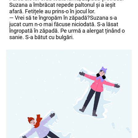
Suzana a îmbrăcat repede paltonul și a ieșit
afară. Fetițele au prins-o în jocul lor.
— Vrei să te îngropăm în zăpadă?Suzana s-a
jucat cum n-o mai făcuse niciodată. S-a lăsat
îngropată în zăpadă. Pe urmă a alergat ținând o
sanie. S-a bătut cu bulgări.