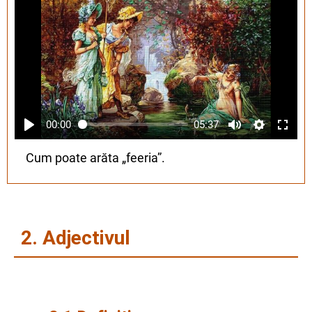
00:00
05:37
Cum poate arăta „feeria”.
2. Adjectivul