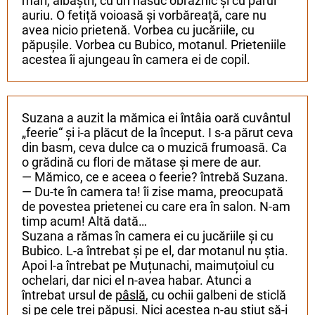
mari, albaștri, cu un năsuc obraznic și cu părul
auriu. O fetiță voioasă și vorbăreață, care nu
avea nicio prietenă. Vorbea cu jucăriile, cu
păpușile. Vorbea cu Bubico, motanul. Prieteniile
acestea îi ajungeau în camera ei de copil.
Suzana a auzit la mămica ei întâia oară cuvântul
„feerie“ și i-a plăcut de la început. I s-a părut ceva
din basm, ceva dulce ca o muzică frumoasă. Ca
o grădină cu flori de mătase și mere de aur.
— Mămico, ce e aceea o feerie? întrebă Suzana.
— Du-te în camera ta! îi zise mama, preocupată
de povestea prietenei cu care era în salon. N-am
timp acum! Altă dată…
Suzana a rămas în camera ei cu jucăriile și cu
Bubico. L-a întrebat și pe el, dar motanul nu știa.
Apoi l-a întrebat pe Muțunachi, maimuțoiul cu
ochelari, dar nici el n-avea habar. Atunci a
întrebat ursul de
pâslă
, cu ochii galbeni de sticlă
și pe cele trei păpuși. Nici acestea n-au știut să-i