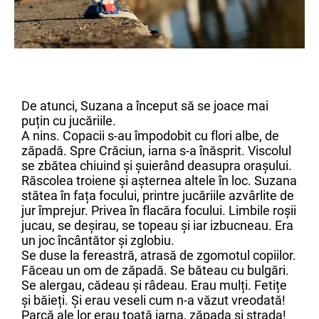
De atunci, Suzana a început să se joace mai
puțin cu jucăriile.
A nins. Copacii s-au împodobit cu flori albe, de
zăpadă. Spre Crăciun, iarna s-a înăsprit. Viscolul
se zbătea chiuind și șuierând deasupra orașului.
Răscolea troiene și așternea altele în loc. Suzana
stătea în fața focului, printre jucăriile azvârlite de
jur împrejur. Privea în flacăra focului. Limbile roșii
jucau, se deșirau, se topeau și iar izbucneau. Era
un joc încântător și zglobiu.
Se duse la fereastră, atrasă de zgomotul copiilor.
Făceau un om de zăpadă. Se băteau cu bulgări.
Se alergau, cădeau și râdeau. Erau mulți. Fetițe
și băieți. Și erau veseli cum n-a văzut vreodată!
Parcă ale lor erau toată iarna, zăpada și strada!