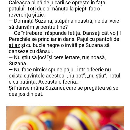
Caleașca plină de jucării se oprește în fața
patului. Toți duc o mânuță la piept, fac o
reverență și zic:
— Domniță Suzana, stăpâna noastră, ne dai voie
să dansăm și pentru tine?
— Ce întrebare! răspunde fetița. Dansați cât voiți!
Perechile se prind iar în dans. Pajul cu pantofi de
atlaz
și cu bucle negre o invită pe Suzana să
danseze cu dânsul.
— Nu știu să joc! își cere iertare, rușinoasă,
Suzana.
— Nu face nimic! spune pajul. Într-o feerie nu
există cuvintele acestea: „nu pot“, „nu știu“. Totul
e cu putință. Aceasta e feeria…
Și întinse mâna Suzanei, care se pregătea să se
dea jos din pat.