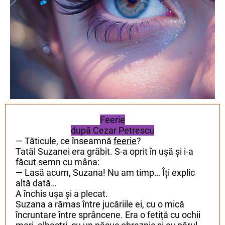
Feerie
după Cezar Petrescu
— Tăticule, ce înseamnă
feerie
?
Tatăl Suzanei era grăbit. S-a oprit în ușă și i-a
făcut semn cu mâna:
— Lasă acum, Suzana! Nu am timp… Îți explic
altă dată…
A închis ușa și a plecat.
Suzana a rămas între jucăriile ei, cu o mică
încruntare între sprâncene. Era o fetiță cu ochii