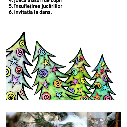
4. joaca alături de copii
5. însuflețirea jucăriilor
6. invitația la dans.