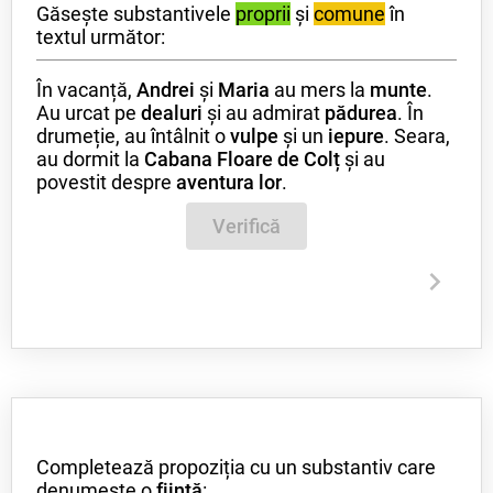
Găsește substantivele
proprii
și
comune
în
textul următor:
În vacanță,
Andrei
și
Maria
au mers la
munte
.
Au urcat pe
dealuri
și au admirat
pădurea
. În
drumeție, au întâlnit o
vulpe
și un
iepure
. Seara,
au dormit la
Cabana Floare de Colț
și au
povestit despre
aventura lor
.
Verifică
Completează propoziția cu un substantiv care
denumește o
ființă
: