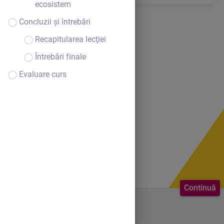
ecosistem
Concluzii şi întrebări
Recapitularea lecţiei
Întrebări finale
Evaluare curs
Continuă
Bine ai venit.