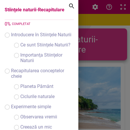
Stiinţele naturii-Recapitulare
Stiinţele naturii-Recapitulare
0
%
COMPLETAT
Introducere în Stiinţele Naturii
Stiinţele naturii-
Ce sunt Stiinţele Naturii?
Recapitulare
Importanţa Stiinţelor
Naturii
Recapitularea conceptelor
cheie
Planeta Pământ
Ciclurile naturale
Experimente simple
Observarea vremii
Creează un mic