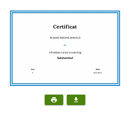
Certificat
Această diplomă atestă că
–
a finalizat cursul e-Learning
Substantivul
Scor
Data
0
2026-08-07