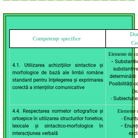
Dom
Competenţe specifice
Con
Elemente de con
− Substantiv
4.1. Utilizarea achiziţiilor sintactice şi
substantive
morfologice de bază ale limbii române
determinării: 
standard pentru înţelegerea şi exprimarea
Posibilități 
corectă a intenţiilor comunicative
(s
- Subiectul 
4.4. Respectarea normelor ortografice şi
Elemente d
ortoepice în utilizarea structurilor fonetice,
- Enunț
lexicale şi sintactico-morfologice în
− Enunțu
interacţiunea verbală
excl