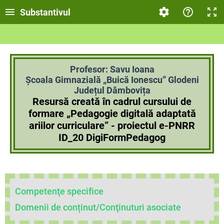
Substantivul
Profesor: Savu Ioana
Școala Gimnazială „Buică Ionescu” Glodeni
Județul Dâmbovița
Resursă creată în cadrul cursului de
formare „Pedagogie digitală adaptată
ariilor curriculare” - proiectul e-PNRR
ID_20 DigiFormPedagog
Competenţe specifice
Domenii de conținut/Conţinuturi asociate