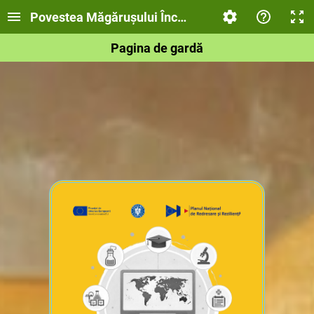
Povestea Măgărușului Încăpățânat
Pagina de gardă