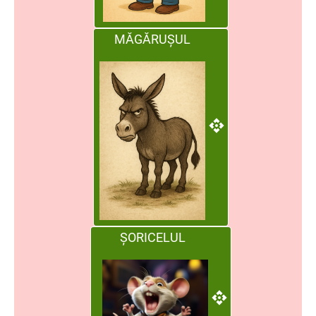
MĂGĂRUȘUL
ȘORICELUL