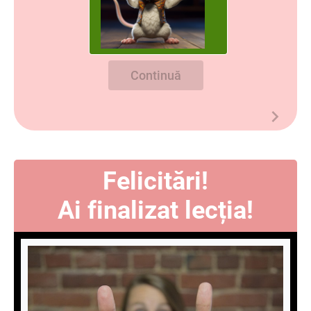
Continuă
Felicitări!
Ai finalizat lecția!