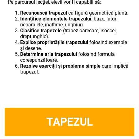
Pe parcursul lecției, elevii vor fi capabili să:
Recunoască trapezul
ca figură geometrică plană.
Identifice elementele trapezului
: baze, laturi
neparalele, înălțime, unghiuri.
Clasifice trapezele
(trapez oarecare, isoscel,
dreptunghic).
Explice proprietățile trapezului
folosind exemple
și desene.
Determine aria trapezului
folosind formula
corespunzătoare.
Rezolve exerciții și probleme simple
care implică
trapezul.
TAPEZUL