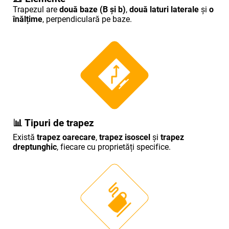
Trapezul are
două baze (B și b)
,
două laturi laterale
și
o
înălțime
, perpendiculară pe baze.
📊
Tipuri de trapez
Există
trapez oarecare
,
trapez isoscel
și
trapez
dreptunghic
, fiecare cu proprietăți specifice.