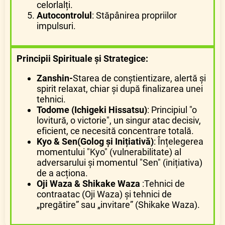
celorlalți.
Autocontrolul
: Stăpânirea propriilor
impulsuri.
Principii Spirituale și Strategice:
Zanshin-
Starea de conștientizare, alertă și
spirit relaxat, chiar și după finalizarea unei
tehnici.
Todome (Ichigeki Hissatsu)
: Principiul "o
lovitură, o victorie", un singur atac decisiv,
eficient, ce necesită concentrare totală.
Kyo & Sen(Golog și Inițiativă)
: Înțelegerea
momentului "Kyo" (vulnerabilitate) al
adversarului și momentul "Sen" (inițiativa)
de a acționa.
Oji Waza & Shikake Waza
:Tehnici de
contraatac (Oji Waza) și tehnici de
„pregătire” sau „invitare” (Shikake Waza).