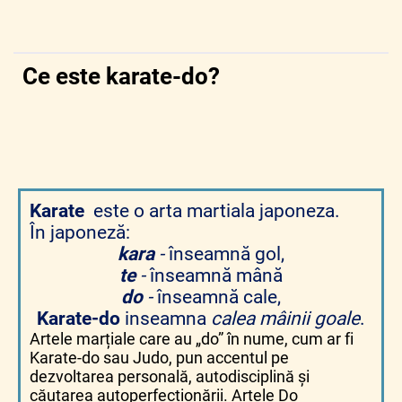
Ce este karate-do?
Karate
este o arta martiala japoneza.
În japoneză:
kara
-
înseamnă gol,
te
-
înseamnă mână
do
-
înseamnă cale,
Karate-do
inseamna
calea mâinii goale
.
Artele marțiale care au „do” în nume, cum ar fi
Karate-do sau Judo, pun accentul pe
dezvoltarea personală, autodisciplină și
căutarea autoperfecționării. Artele Do