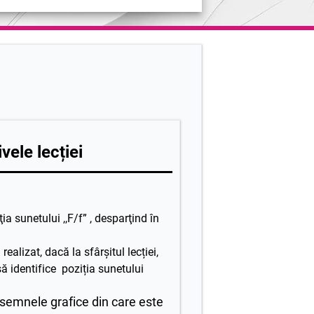
vele lecției
ţia sunetului ,,F/f” , desparţind în
realizat, dacă la sfârșitul lecției,
să identifice poziția sunetului
semnele grafice din care este