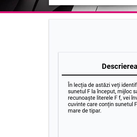
Descrierea 
În lecția de astăzi veți ident
sunetul F la început, mijloc sa
recunoaște literele F f, vei î
cuvinte care conțin sunetul F 
mare de tipar.