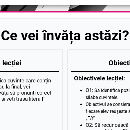
Ce vei învăța astăzi?
lecției
Obiecti
Obiectivele lecției:
ifica cuvinte care conțin
u la final, vei
O1:
Să identifice pozi
nvăța să pronunți corect
silabe cuvintele.
și veți trasa litera F
Obiectivul se consiera 
fiecare elev reușeste 
„F/f”.
O2: Să recunoască 