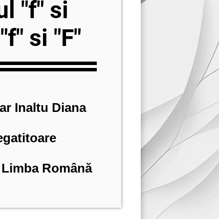
l "f" si
"f" si "F"
mar Inaltu Diana
egatitoare
n Limba Română