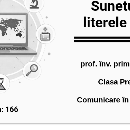
Sunetu
literele 
prof. înv. pri
Clasa Pr
Comunicare î
: 166