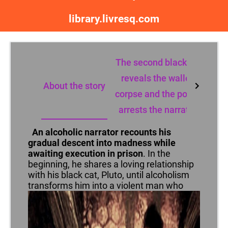
library.livresq.com
The second black cat
reveals the walled
About the story
corpse and the police
arrests the narrator.
An alcoholic narrator recounts his
gradual descent into madness while
awaiting execution in prison
. In the
beginning, he shares a loving relationship
with his black cat, Pluto, until alcoholism
transforms him into a violent man who