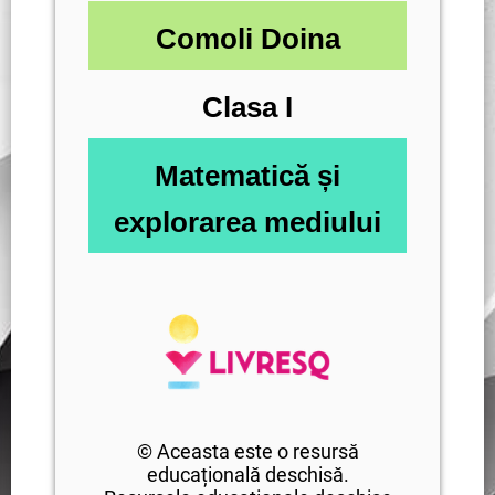
Comoli Doina
Clasa I
Matematică și
explorarea mediului
© Aceasta este o resursă
educațională deschisă.