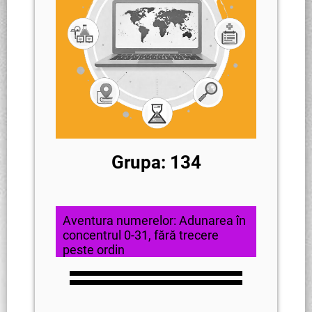
Grupa: 134
Aventura numerelor: Adunarea în
concentrul 0-31, fără trecere
peste ordin