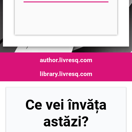
author.livresq.com
library.livresq.com
Ce vei învăța
astăzi?