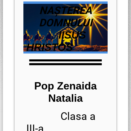
NAȘTEREA
DOMNULUI
IISUS
HRISTOS
Pop Zenaida
Natalia
Clasa a
III-a