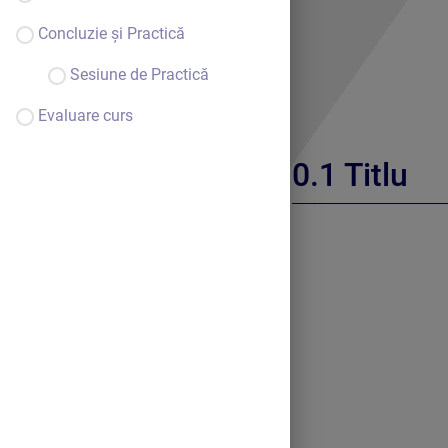
Concluzie și Practică
Sesiune de Practică
Evaluare curs
Titlu
Bine ai venit.
Continuă