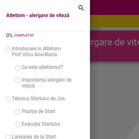
Atletism - alergare de viteză
Atletism - alergare de viteză
0
%
COMPLETAT
Atletism, alergare de vi
Introducere în Atletism
Prof.Vilcu Ana-Maria
Ce este atletismul?
Importanța alergării de
viteză
Tehnica Startului de Jos
Poziția de Start
Execuția Startului
Lansarea de la Start