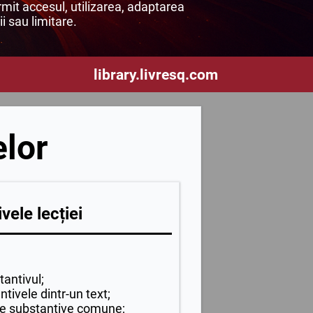
mit accesul, utilizarea, adaptarea
ii sau limitare.
library.livresq.com
elor
vele lecției
antivul;
ntivele dintr-un text;
de substantive comune;