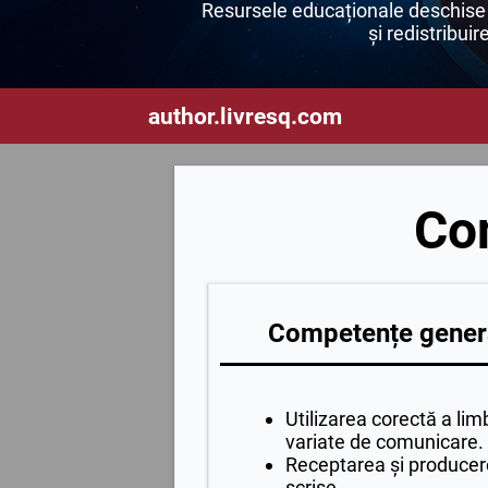
Resursele educaționale deschise s
și redistribuir
author.livresq.com
Con
Competențe genera
Utilizarea corectă a li
variate de comunicare.
Receptarea și producer
scrise.