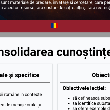
unt materiale de predare, învățare și cercetare, care per
ea acestor resurse fără costuri de către alții și fără restricț
solidarea cunoștinț
le și specifice
Obiecti
Obiectivele lecției:
mbii române în contexte
să definească subst
să identifice substa
ea de mesaje orale și
să ofere exemple 