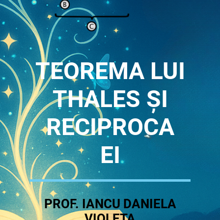
TEOREMA LUI
THALES ȘI
RECIPROCA
EI
PROF. IANCU DANIELA
VIOLETA