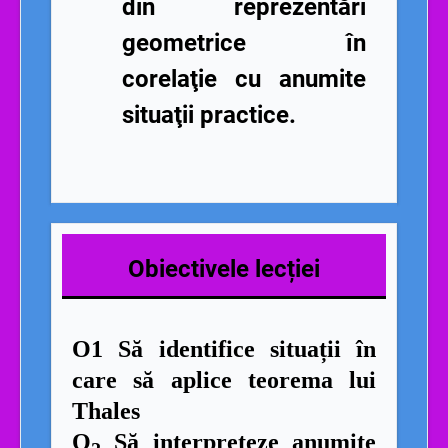
din reprezentări
geometrice în
corelaţie cu anumite
situaţii practice.
Obiectivele lecției
O1 Să identifice situații în
care să aplice teorema lui
Thales
O
Să interpreteze anumite