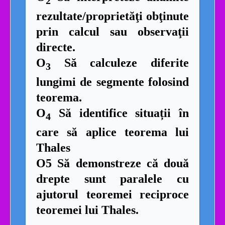
2
rezultate/proprietăţi obţinute
prin calcul sau observaţii
directe.
O
Să calculeze diferite
3
lungimi de segmente folosind
teorema.
O
Să identifice situații în
4
care să aplice teorema lui
Thales
O5 Să demonstreze că două
drepte sunt paralele cu
ajutorul teoremei reciproce
teoremei lui Thales.