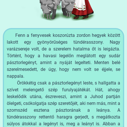
Fenn a fenyvesek koszorúzta zordon hegyek között
lakott egy gyönyörűséges tündérasszony. Nagy
varázsereje volt, de a szerelem hatalma őt is leigázta.
Történt, hogy a havasi legelőn meglátott egy sudár
pásztorlegényt, amint a nyáját legelteti. Menten belé
szerelmesedett, de úgy, hogy nem volt se éjjele, se
nappala.
Örökkétig csak a pásztorlegényt leste, s hallgatta a
szívet melengető szép furulyajátékát. Hát, ahogy
leskelődik utána, észreveszi, amint a Juhod partján
ölelgeti, csókolgatja szép szeretőjét, aki nem más, mint a
szomszéd esztena pásztorának a leánya. A
tündérasszony rettentő haragra gerjedt, s megátkozta
súlyos átokkal a legényt is, meg a leányt is. Abban a