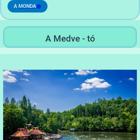
A
MONDA
A Medve - tó