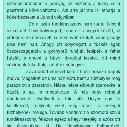
szempillantásban a juhnyáj, az esztena, a leány és a
pásztrofiú kővé változtak. Aki arra jár ma is láthatja a
kőberbécseket a Juhod völgyében.
De a szép tündérasszony nem tudta feledni
szerelmét. Csak bolyongott, kóborolt a hegyek között, az
erdőben. Se nem evett, se nem ivott ezalatt, csoda, hogy
bele nem halt. Ahogy ott bolyongott a tüskés ágak
összeszaggatták a gyönyörű ruháját, letépték a fehér
fátylát, s ahová a fátyol darabjai leestek, ott mind
sóvirágok fakadtak, s alattuk sóhegyek.
Zavarodott elmével került haza hosszú napok
múlva. Megállott az üres ház előtt, bent a tűzhelyen még
parázslott a zsarátnok. Nézte, nézte elborult szemekkel a
házát, s azt is megátkozta. A ház nagy robajjal
mindenestől elsüllyedt a föld alá. Helyén egy tó
keletkezett, melynek vizét még most is melegíti
tűzhelyének melege. Tovább vándorolt a szomorú szívű
tündérasszony, felazon egész a hegy tetejéig, s azóta ott
sír éjszakákon át. Ha figyelmesen hallgatózol,