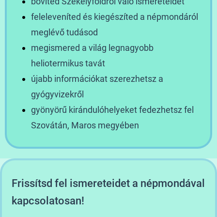
bővíted Székelyföldről való ismereteidet
feleleveníted és kiegészíted a népmondáról
meglévő tudásod
megismered a világ legnagyobb
heliotermikus tavát
újabb információkat szerezhetsz a
gyógyvizekről
gyönyörű kirándulóhelyeket fedezhetsz fel
Szovátán, Maros megyében
Frissítsd fel ismereteidet a népmondával
kapcsolatosan!