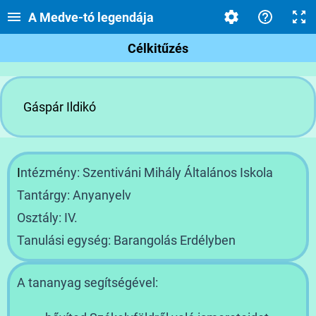
A Medve-tó legendája
Célkitűzés
Gáspár Ildikó
I
ntézmény: Szentiváni Mihály Általános Iskola
Tantárgy: Anyanyelv
Osztály: IV.
Tanulási egység: Barangolás Erdélyben
A tananyag segítségével: