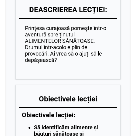
DEASCRIEREA LECȚIEI:
Prințesa curajoasă pornește într-o
aventură spre ținutul
ALIMENTELOR SĂNĂTOASE.
Drumul într-acolo e plin de
provocări. Ai vrea să o ajuți să le
depășească?
Obiectivele lecției
Obiectivele lecției:
Să identificăm alimente și
băuturi sănătoase și