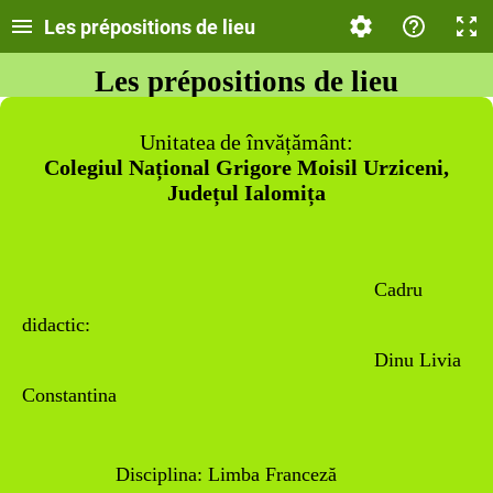
Les prépositions de lieu
Les prépositions de lieu
Unitatea
de învățământ:
Colegiul Național Grigore Moisil Urziceni,
Județul Ialomița
Cadru
didactic:
Dinu Livia
Constantina
Disciplina:
Limba Franceză