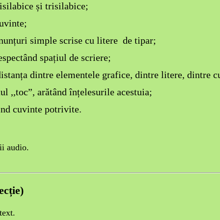
silabice și trisilabice;
cuvinte;
nunțuri simple scrise cu litere de tipar;
espectând spațiul de scriere;
stanța dintre elementele grafice, dintre litere, dintre c
ul ,,toc”, arătând înțelesurile acestuia;
nd cuvinte potrivite.
ii audio.
cție)
text.