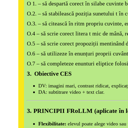
O 1. – să despartă corect în silabe cuvinte bi
O.2. – să stabilească poziția sunetului t în 
O.3. – să citească în ritm propriu cuvinte, e
O.4 – să scrie corect litera t mic de mână, r
O.5 – să scrie corect propoziții mentinând di
O.6 – să utilizeze în enunțuri proprii cuvânt
O.7 – să completeze enunturi eliptice folosi
3. Obiective CES
DV: imagini mari, contrast ridicat, explicaț
DA: subtitrare video + text clar.
3. PRINCIPII FRoLLM (aplicate în le
Flexibilitate:
elevul poate alege video sau 