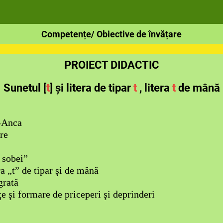
Competențe/ Obiective de învățare
PROIECT DIDACTIC
Sunetul [
t
] și litera de tipar
t
, litera
t
de mână
-Anca
re
a sobei”
era „t” de tipar şi de mână
grată
ţe şi formare de priceperi şi deprinderi