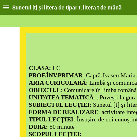
Sunetul [t] și litera de tipar t, litera t de mână
CLASA
:
I C
PROF.ÎNV.PRIMAR
: Capră-Ivașcu Maria
ARIA CURICULARĂ
: Limbă şi comunica
OBIECTUL
: Comunicare în limba română
UNITATEA TEMATICĂ
: „Povești la gur
SUBIECTUL LECŢIEI
: Sunetul [t] şi lit
FORMA DE REALIZARE
: activitate inte
TIPUL LECŢIEI
: Însuşire de noi cunoştin
DURA:
50 minute
SCOPUL LECŢIEI: