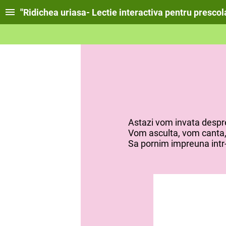
''Ridichea uriasa- Lectie interactiva pentru prescola
Astazi vom invata despre o
Vom asculta, vom canta, vom r
Sa pornim impreuna intr-o a