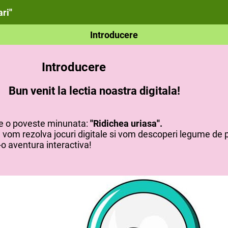
ri''
Introducere
Introducere
Bun venit la lectia noastra digitala!
 poveste minunata:
''Ridichea uriasa''.
ezolva jocuri digitale si vom descoperi legume de p
ventura interactiva!