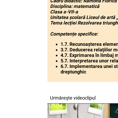
Cadru didactic: Ramona Florica 
Disciplina: matematică
Clasa a-VII-a
Unitatea școlară Liceul de artă 
Tema lecției Rezolvarea triungh
Competențe specifice:
1.7. Recunoașterea element
3.7. Deducerea relaţiilor m
4.7. Exprimarea în limbaj m
5.7. Interpretarea unor rel
6.7. Implementarea unei stra
dreptunghic
Urmărește videoclipul