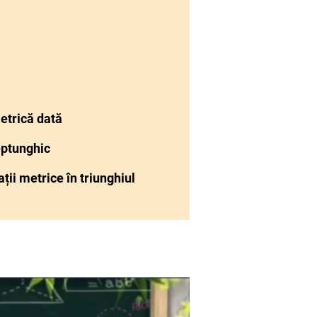
etrică dată
eptunghic
ții metrice în triunghiul