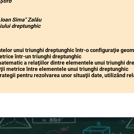
Știrb
,,Ioan Sima" Zalău
iului dreptunghic
elor unui triunghi dreptunghic într-o configuraţie geom
etrice într-un triunghi dreptunghic
atematic a relaţiilor dintre elementele unui triunghi dr
aţii metrice între elementele unui triunghi dreptunghic
tegii pentru rezolvarea unor situaţii date, utilizând rela