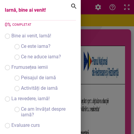
Iarnă, bine ai venit!
Iarnă, bine ai venit!
0
%
COMPLETAT
Bine ai venit, Iarnă!
Ce este iarna?
Ce ne aduce iarna?
Frumusețea iernii
Peisajul de iarnă
Activități de iarnă
La revedere, iarnă!
Ce am învățat despre
iarnă?
Evaluare curs