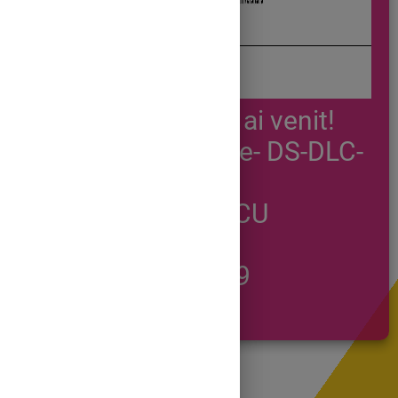
Iarnă, bine ai venit!
Grupa mare- DS-DLC-
DOS
MUSETESCU
CRISTINA
GRUPA 109