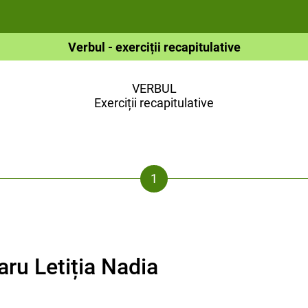
Verbul - exerciții recapitulative
VERBUL
Exerciții recapitulative
aru Letiția Nadia