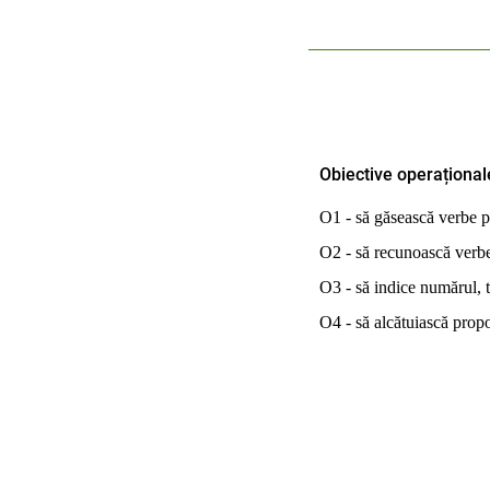
Obiective operațional
O1 - să găsească verbe po
O2 - să recunoască verbe
O3 - să indice numărul, 
O4 - să alcătuiască propoz