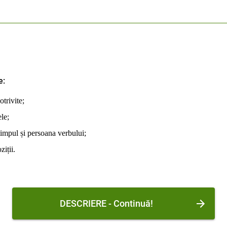
e:
trivite;
le;
timpul și persoana verbului;
iții.
DESCRIERE - Continuă!