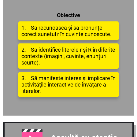
Obiective
1. Să recunoască și să pronunțe
corect sunetul r în cuvinte cunoscute.
2. Să identifice literele r și R în diferite
contexte (imagini, cuvinte, enunțuri
scurte).
3. Să manifeste interes și implicare în
activitățile interactive de învățare a
literelor.