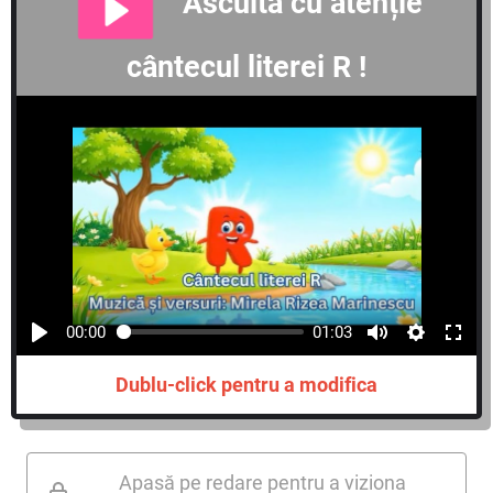
Ascultă cu atenție
cântecul literei R !
00:00
01:03
Dublu-click pentru a modifica
Apasă pe redare pentru a viziona