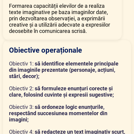
Formarea capacității elevilor de a realiza
texte imaginative pe baza imaginilor date,
prin dezvoltarea observației, a exprimării
creative și a utilizării adecvate a expresiilor
deosebite în comunicarea scrisă.
Obiective operaționale
Obiectiv 1:
s
ă identifice elementele principale
din imaginile prezentate
(personaje, acțiuni,
stări, decor);
Obiectiv 2:
s
ă formuleze enunțuri corecte și
clare
, folosind cuvinte și expresii sugestive;
Obiectiv 3:
s
ă ordoneze logic enunțurile
,
respectând succesiunea momentelor din
imagini;
Obiectiv 4:
s
ă redacteze un text imaginativ scurt
,