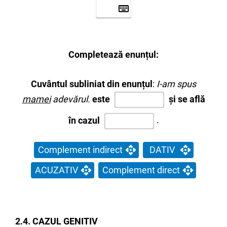
Completează enunțul:
Cuvântul subliniat din enunțul
:
I-am spus
mamei
adevărul.
este
și se află
în cazul
.
Complement indirect
DATIV
ACUZATIV
Complement direct
2.4. CAZUL GENITIV