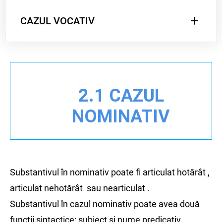
Atribut substantival prepozițional
-
Care ?, Ce
+
fel de ... ?
CAZUL VOCATIV
Întrebări: Al cui?, A cui?, Ai cui?, Ale cui?
Funcție sintactică Atribut substantival
genitival
Exprimă chemarea sau adresarea.
Nu are funcție sintactică!
2.1 CAZUL
NOMINATIV
Substantivul în nominativ poate fi articulat hotărât ,
articulat nehotărât sau nearticulat .
Substantivul în cazul nominativ poate avea două
funcții sintactice: subiect și nume predicativ.