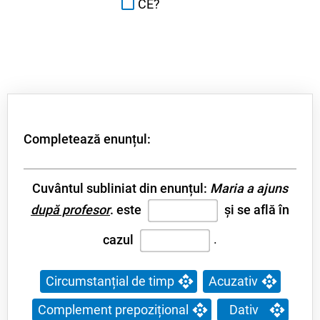
CE?
Completează enunțul:
Cuvântul subliniat din enunțul:
Maria a ajuns
după profesor
. este
și se află în
cazul
.
Circumstanțial de timp
Acuzativ
Complement prepozițional
Dativ