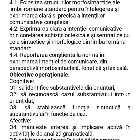
4.1. Folosirea structurilor morfosintactice ale
limbii române standard pentru înțelegerea și
exprimarea clară și precisă a intențiilor
comunicative complexe
4.2. Exprimarea clară a intenției comunicative
prin corelarea achizițiilor lexicale și semnatice cu
cele sintactice și morfologice din limba română
standard.
4.4. Raportarea conștientă la normă în
exprimarea intenției de comunicare, din
perspectivă morfosintactică, fonetică și lexicală.
Obiective operaționale:
Cognitive
:
O1: să identifice substantivele din enunțuri,
O2: să recunoască cazul substantivului într-un
enunț dat,
O3: să stabilească funcția sintactică a
substantivului în funcție de caz.
Afective
:
O4: manifeste interes și implicare activă în
activitățile de analiză gramaticală,