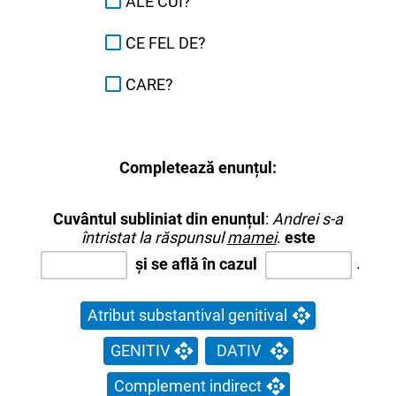
ALE CUI?
CE FEL DE?
CARE?
Completează enunțul:
Cuvântul subliniat din enunțul
:
Andrei s-a
întristat la răspunsul
mamei
.
este
și se află în cazul
.
Atribut substantival genitival
GENITIV
DATIV
Complement indirect