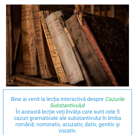
Bine ai venit la lecția interactivă despre
Cazurile
Substantivului
!
În această lecție veți învăța care sunt cele 5
cazuri gramaticale ale substantivului în limba
română: nominativ, acuzativ, dativ, genitiv și
vocativ.