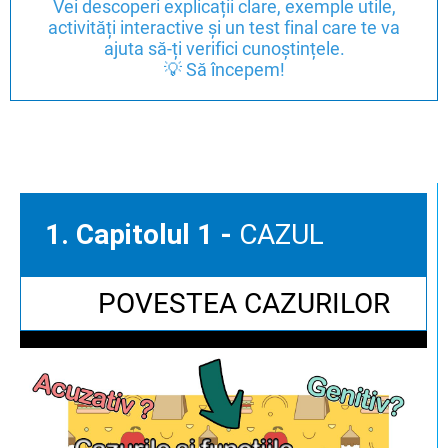
Vei descoperi explicații clare, exemple utile,
activități interactive și un test final care te va
ajuta să-ți verifici cunoștințele.
💡 Să începem!
1. Capitolul 1 -
CAZUL
POVESTEA CAZURILOR