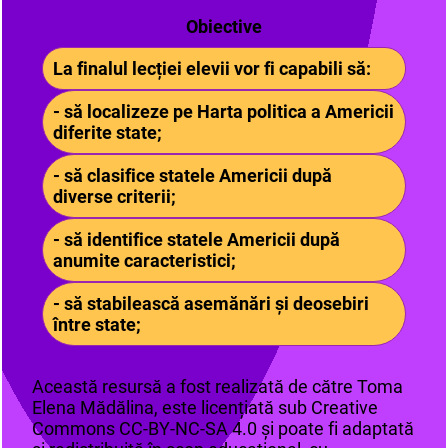
Obiective
La finalul lecției elevii vor fi capabili să:
- să localizeze pe Harta politica a Americii
diferite state;
- să clasifice statele Americii după
diverse criterii;
- să identifice statele Americii după
anumite caracteristici;
- să stabilească asemănări și deosebiri
între state;
Această resursă a fost realizată de către Toma
Elena Mădălina, este licențiată sub Creative
Commons CC-BY-NC-SA 4.0 și poate fi adaptată