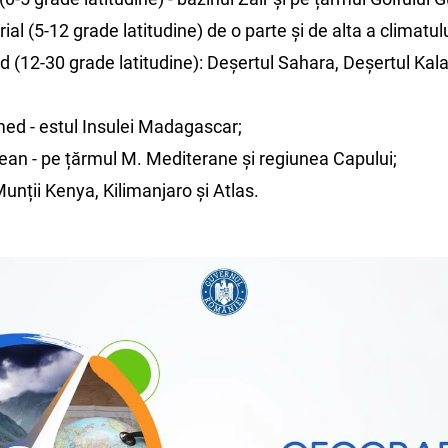
ial (5-12 grade latitudine) de o parte și de alta a climatulu
rid (12-30 grade latitudine): Deșertul Sahara, Deșertul Kal
umed - estul Insulei Madagascar;
ean - pe țărmul M. Mediterane și regiunea Capului;
unții Kenya, Kilimanjaro și Atlas.