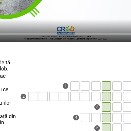
deltă
lob.
lac
1
u cel
2
rilor
3
ață din
4
in
5