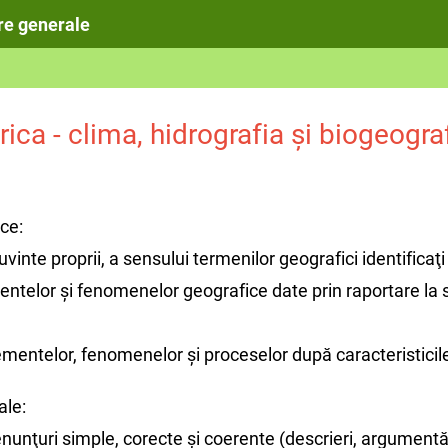
ere generale
rica - clima, hidrografia și biogeogra
ce:
uvinte proprii, a sensului termenilor geografici identificaţi
ntelor şi fenomenelor geografice date prin raportare la s
lementelor, fenomenelor şi proceselor după caracteristicil
ale:
nunţuri simple, corecte şi coerente (descrieri, argumentări,