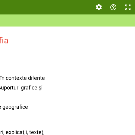
fia
 în contexte diferite
uporturi grafice şi
e geografice
 explicaţii, texte),