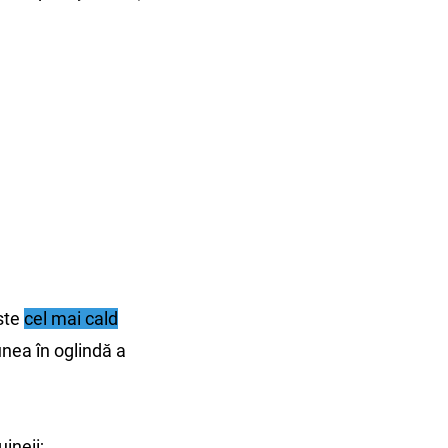
este
cel mai cald
nea în oglindă a
uineii;