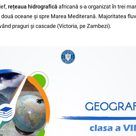
ef,
rețeaua hidrografică
africană s-a organizat în trei ma
le două oceane și spre Marea Mediterană. Majoritatea fluvi
având praguri și cascade (Victoria, pe Zambezi).