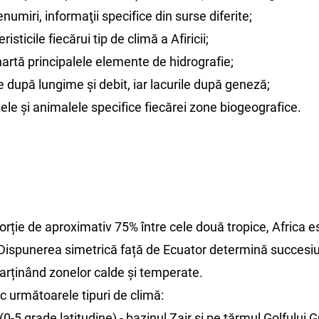
numiri, informaţii specifice din surse diferite;
isticile fiecărui tip de climă a Afiricii;
hartă principalele elemente de hidrografie;
ile după lungime și debit, iar lacurile după geneză;
ele și animalele specifice fiecărei zone biogeografice.
porție de aproximativ 75% între cele două tropice, Africa 
Dispunerea simetrică față de Ecuator determină succesiu
parținând zonelor calde și temperate.
c următoarele tipuri de climă:
(0-5 grade latitudine) - bazinul Zair și pe țărmul Golfului G