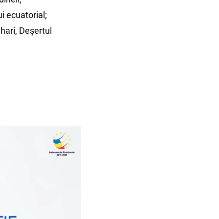
i ecuatorial;
ahari, Deșertul