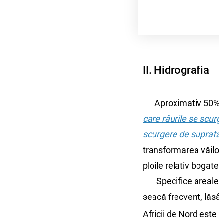
II. Hidrografia
Aproximativ 50% di
care râurile se scurg
scurgere de supraf
transformarea văilor
ploile relativ bogate
Specifice arealelor
seacă frecvent, lăsâ
Africii de Nord este 