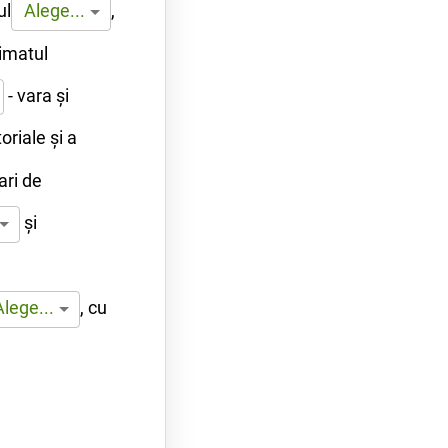
ul
,
Alege...
imatul
- vara și
riale și a
ari de
și
,
cu
Alege...