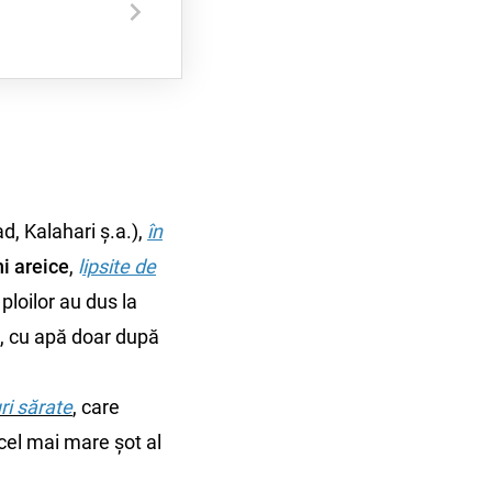
d, Kalahari ș.a.),
în
ni areice
,
l
ipsite de
ploilor au dus la
i, cu apă doar după
ri sărate
, care
(cel mai mare șot al