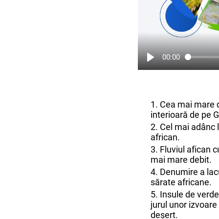
00:00
1. Cea mai mare 
interioară de pe G
2. Cel mai adânc 
african.
3. Fluviul afican c
mai mare debit.
4. Denumire a lacu
sărate africane.
5. Insule de verde
jurul unor izvoare 
deșert.