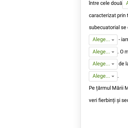
între cele două
caracterizat prin 
subecuatorial se 
- ia
Alege...
.
O ma
Alege...
de l
Alege...
.
Alege...
Pe țărmul Mării M
veri fierbinți și s