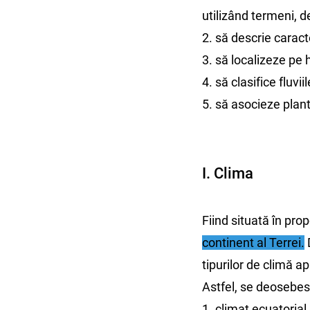
utilizând termeni, de
2. să descrie caracter
3. să localizeze pe 
4. să clasifice fluvi
5. să asocieze plant
I. Clima
Fiind situată în pro
continent al Terrei.
tipurilor de climă a
Astfel, se deosebes
1. climat ecuatorial 