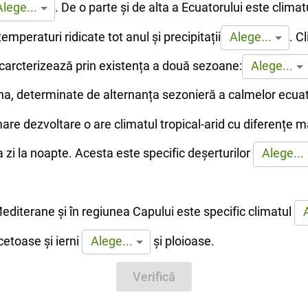
.
De o parte și de alta a Ecuatorului este climat
Alege...
temperaturi ridicate tot anul și precipitații
.
Cl
Alege...
carcterizează prin existența a două sezoane:
Alege...
rna, determinate de alternanța sezonieră a calmelor ecuato
re dezvoltare o are climatul tropical-arid cu diferențe m
a zi la noapte. Acesta este specific deșerturilor
Alege...
editerane și în regiunea Capului este specific climatul
ecetoase și ierni
și ploioase.
Alege...
Verifică