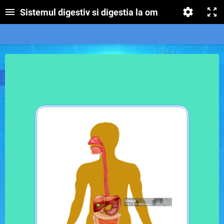
Sistemul digestiv si digestia la om