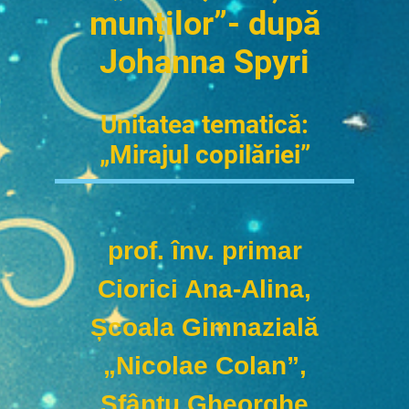
munților”- după
Johanna Spyri
Unitatea tematică:
„Mirajul copilăriei”
prof. înv. primar
Ciorici Ana-Alina,
Școala Gimnazială
„Nicolae Colan”,
Sfântu Gheorghe