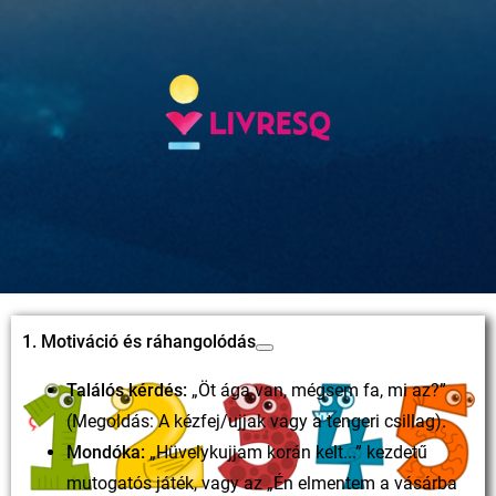
1. Motiváció és ráhangolódás
Találós kérdés:
„Öt ága van, mégsem fa, mi az?”
(Megoldás: A kézfej/ujjak vagy a tengeri csillag).
Mondóka:
„Hüvelykujjam korán kelt...” kezdetű
mutogatós játék, vagy az „Én elmentem a vásárba