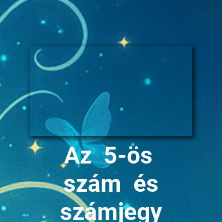
Az 5-ös
szám és
számjegy