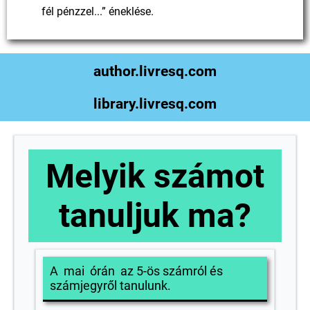
fél pénzzel...” éneklése.
author.livresq.com
library.livresq.com
Melyik számot
tanuljuk ma?
A mai órán az 5-ös számról és
számjegyről tanulunk.