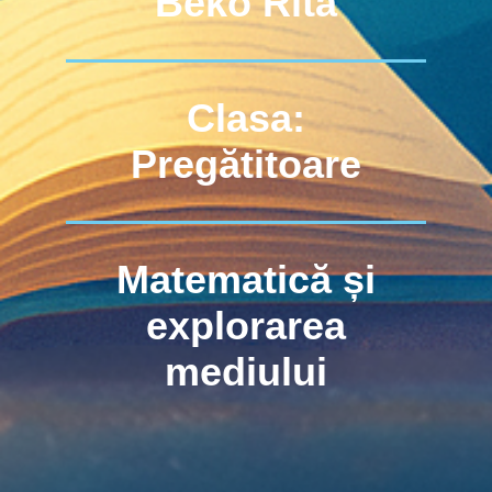
Bekő Rita
Clasa:
Pregătitoare
Matematică și
explorarea
mediului