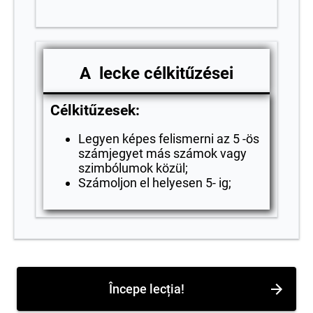
A lecke célkitűzései
Célkitűzesek:
Legyen képes felismerni az 5 -ös
számjegyet más számok vagy
szimbólumok közül;
Számoljon el helyesen 5- ig;
Începe lecția!