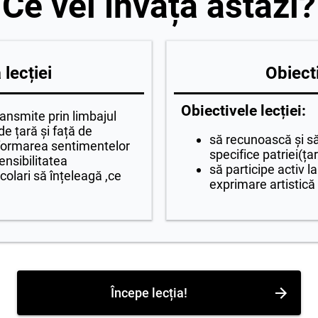
Ce vei învăța astăzi?
lecției
Obiecti
Obiectivele lecției:
ransmite prin limbajul
de țară și față de
să recunoască și 
a formarea sentimentelor
specifice patriei(ț
ensibilitatea
să participe activ la
colari să înțeleagă ,ce
exprimare artistică
Începe lecția!