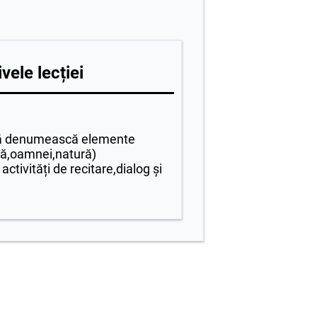
vele lecției
să denumească elemente
ară,oamnei,natură)
 activități de recitare,dialog și