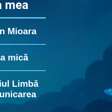
a mea
n Mioara
a mică
ul Limbă
unicarea