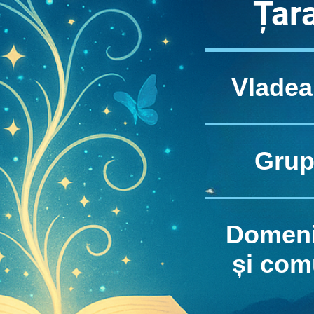
Țar
Vladea
Grup
Domeni
și com