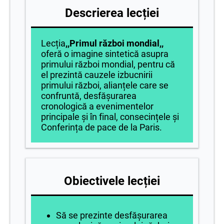
Descrierea lecției
Lecția
,,Primul război mondial,,
oferă o imagine sintetică asupra
primului război mondial, pentru că
el prezintă cauzele izbucnirii
primului război, alianțele care se
confruntă, desfășurarea
cronologică a evenimentelor
principale și în final, consecințele și
Conferința de pace de la Paris.
Obiectivele lecției
Să se prezinte desfășurarea