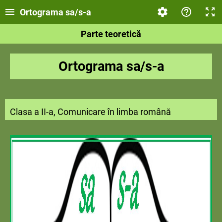
Ortograma sa/s-a
Parte teoretică
Ortograma sa/s-a
Clasa a II-a, Comunicare în limba română