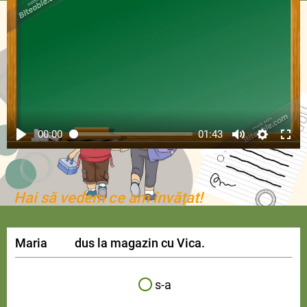
00:00
01:43
Hai să vedem ce am învățat!
Maria dus la magazin cu Vica.
s-a