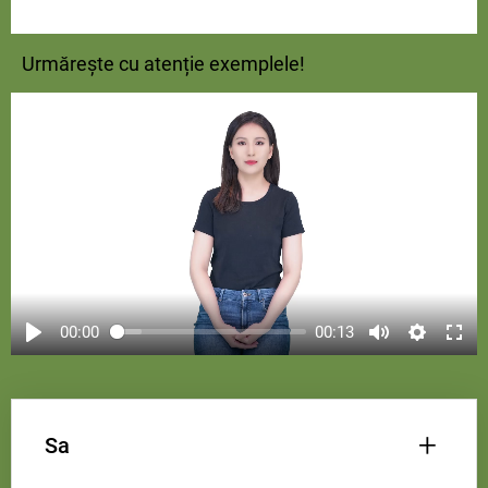
Urmărește cu atenție exemplele!
00:00
00:13
+
Sa