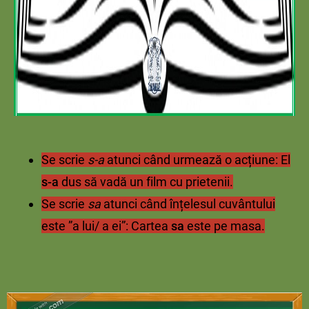
Se scrie
s-a
atunci când urmează o acțiune: El
s-a
dus să vadă un film cu prietenii.
Se scrie
sa
atunci când înțelesul cuvântului
este ”a lui/ a ei”: Cartea
sa
este pe masa.