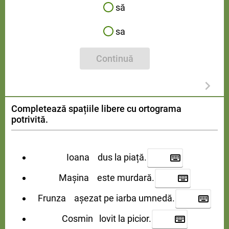
să
sa
Continuă
Completează spațiile libere cu ortograma
potrivită.
Ioana dus la piață.
Mașina este murdară.
Frunza așezat pe iarba umnedă.
Cosmin lovit la picior.